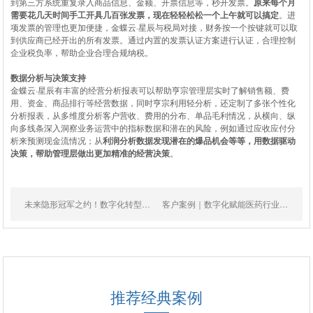
到第三方系统重复录入商品信息、金额、开票信息等，秒开发票。
原来每个月
需要花几天时间手工开具几百张发票，现在轻轻松松一个上午就可以搞定
。进
项发票的管理也更加便捷，金蝶云·星辰与税局对接，财务按一个按键就可以取
到供应商已经开出的所有发票。通过内置的发票认证方案进行认证，合理控制
企业税负率，帮助企业合理合规纳税。
数据分析与决策支持
金蝶云·星辰有丰富的经营分析报表可以帮助亨宗管理层实时了解销售额、费
用、资金、商品排行等经营数据，同时亨宗利用轻分析，还定制了多张个性化
分析报表，从多维度分析客户营收、费用的分布、单品毛利情况，从横向、纵
向多线条深入洞察业务运营中的指标数据和潜在的风险，例如通过应收应付分
析来预测现金流情况；从
利润分析数据发现潜在的爆品机会等等，用数据驱动
决策，帮助管理层做出更加精准的经营决策
。
未来隐形冠军之约！数字化转型工作坊成功举办
客户案例｜数字化赋能医药行业合规经营，提质增效
推荐经典案例