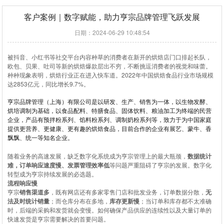
客户案例｜数字赋能，助力亨宗品牌管理飞跃发展
日期：2024-06-29 10:48:54
被抖音、小红书等社交平台内容种草的消费者在新开的烘焙店门口排起长队，
欧包、贝果、吐司等新的烘焙爆款层出不穷，不断挑逗消费者的视觉和味蕾。
种种现象表明，烘焙行业正在进入快车道。
2022
年中国烘焙食品行业市场规模
达
2853
亿元，同比增长
9.7%
。
亨宗品牌管理（上海）有限公司是
以研发、生产、销售为一体，以生物发酵、
烘培调制为基础，以食品配料、特膳食品、固体饮料、粮油加工为终端的民营
企业，产品有预拌粉系列、馅料粉系列、调制奶粉系列等，致力于为中国家庭
提供更营养、更健康、更有趣的烘焙食品，目前合作的企业有展艺、蒙牛、香
飘飘、统一等知名企业。
随着业务的高速发展，缺乏数字化系统成为亨宗管理上的最大瓶颈，
数据统计
难，订单响应速度慢、发票管理效率低
等问题严重阻碍了亨宗的发展。数字化
转型成为亨宗持续发展的必选题。
流程响应慢
亨宗
销售渠道多
，既有网店还有多家零售门店和批发业务，订单数据分散，
无
法及时统计销量
；而仓库分布在多地，
库存更新慢
；当订单和库存都不太准确
时，后端的采购和发货就会变慢。如何确保产品供应的连续性以及大量订单的
快速发货是亨宗需要解决的首要问题。