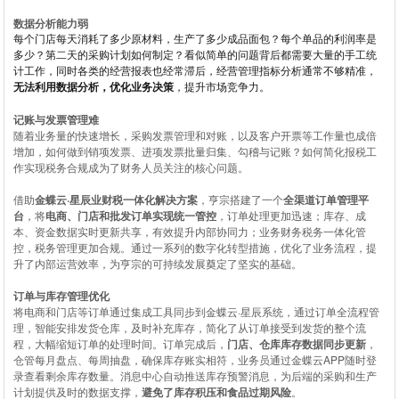
数据分析能力弱
每个门店每天消耗了多少原材料，生产了多少成品面包？每个单品的利润率是
多少？第二天的采购计划如何制定？看似简单的问题背后都需要大量的手工统
计工作，同时各类的经营报表也经常滞后，经营管理指标分析通常不够精准，
无法利用数据分析，优化业务决策
，提升市场竞争力。
记账与发票管理难
随着业务量的快速增长，采购发票管理和对账，以及客户开票等工作量也成倍
增加，如何做到销项发票、进项发票批量归集、勾稽与记账？如何简化报税工
作实现税务合规成为了财务人员关注的核心问题。
借助
金蝶云·星辰业财税一体化解决方案
，亨宗搭建了一个
全渠道订单管理平
台
，将
电商、门店和批发订单实现统一管控
，订单处理更加迅速；库存、成
本、资金数据实时更新共享，有效提升内部协同力；业务财务税务一体化管
控，税务管理更加合规。通过一系列的数字化转型措施，优化了业务流程，提
升了内部运营效率，为亨宗的可持续发展奠定了坚实的基础。
订单与库存管理优化
将电商和门店等订单通过集成工具同步到金蝶云·星辰系统，通过订单全流程管
理，智能安排发货仓库，及时补充库存，简化了从订单接受到发货的整个流
程，大幅缩短订单的处理时间。订单完成后，
门店、仓库库存数据同步更新
，
仓管每月盘点、每周抽盘，确保库存账实相符，业务员通过金蝶云APP随时登
录查看剩余库存数量。消息中心自动推送库存预警消息，为后端的采购和生产
计划提供及时的数据支撑，
避免了库存积压和食品过期风险
。