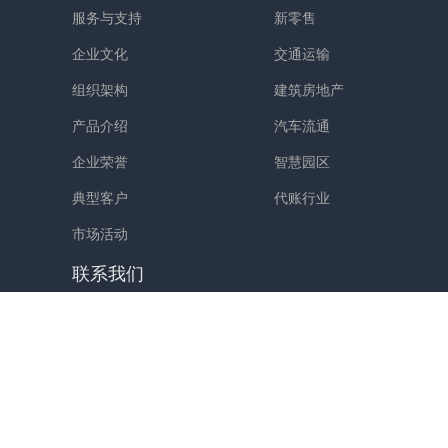
服务与支持
新零售
企业文化
交通运输
组织架构
建筑房地产
产品介绍
汽车流通
企业荣誉
智慧园区
典型客户
代账行业
市场活动
联系我们
上海市普陀区金沙江路1518弄2号9楼918-922单元（
021-51097651 021-510976