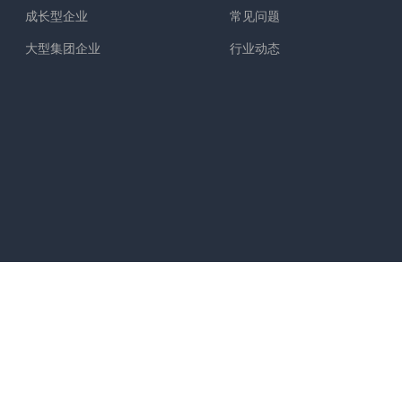
成长型企业
常见问题
大型集团企业
行业动态
近铁城市广场北楼）
52