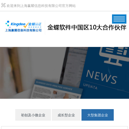
欢迎来到上海赢耀信息科技有限公司官方网站
初创及小微企业
成长型企业
大型集团企业