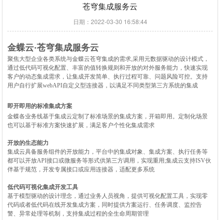
苍穹集成服务云
日期：2022-03-30 16:58:44
金蝶云·苍穹集成服务云
聚焦大型企业各类系统与金蝶云苍穹集成的需求,采用元数据驱动的设计模式，
通过低代码可视化配置、丰富的值转换规则和开放的对外服务能力，快速实现
客户的动态集成需求，让集成开发简单、执行过程可靠、问题风险可控。支持
用户自行扩展webAPI自定义型连接器，以满足不同类型第三方系统的集成
即开即用的标准集成方案
金蝶各业务线基于集成云定制了标准场景的集成方案，开箱即用。定制化场景
也可以基于标准方案快速扩展，满足客户个性化集成需求
开放的生态能力
集成云具备服务组件的开放能力，平台中的集成对象、集成方案、执行任务等
都可以开放API接口或微服务等形式供第三方调用，实现重用;集成云支持ISV伙
伴基于规范，开发专属接口或应用连接器，适配更多系统
低代码可视化集成开发工具
基于模型驱动的设计理念，通过业务人员视角，提供可视化配置工具，实现零
代码或者低代码在线开发集成方案，同时提供方案运行、任务调度、监控告
警、异常处理等机制，支持集成过程的全生命周期管理