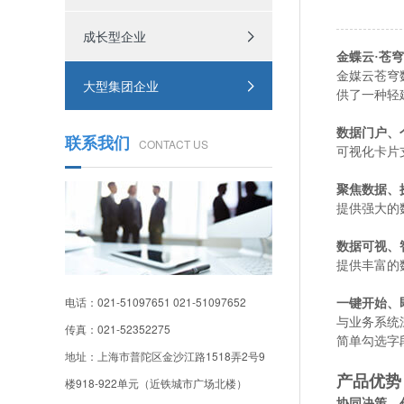
成长型企业
金蝶云·苍
金媒云苍穹
大型集团企业
供了一种轻
数据门户、
联系我们
CONTACT US
可视化卡片
聚焦数据、
提供强大的
数据可视、
提供丰富的
电话：021-51097651 021-51097652
一键开始、
与业务系统
传真：021-52352275
简单勾选字
地址：上海市普陀区金沙江路1518弄2号9
产品优势
楼918-922单元（近铁城市广场北楼）
协同决策、