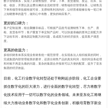
数字营销体系，实现了从销售报价、评审，下单、发货通知、发运、出库、应
收、收款，开票以及运费分摊的全流程管理；销售端价控管理体系，让销售员
下单和领导审批都有据可依，支撑销售利润内控，让经营者能够在每一笔订单
上知晓整单的盈亏，做到心中有数，更快的响应客户。
更好的口碑力：
客户定制追溯，组合聚醚非标品，可根据产品批号追溯销售下单、生产、质
检、发货各环节；客户重复下单定制产品时，可以快速准确的查询之前配方并
下达给车间，避免因定制配方的问题，造成双方的经济损失，提高客户满意
度。
更高的收益力：
多组织财务体系实现业务财务统一规范管理，在实现各法人组织核算的同时，
完成集团内部管理核算的要求，还原出销售产品的真实利润；组织间业务处理
和对账不再是头痛的问题，复杂的集团合并报表可以方便的配置，提升了亚东
集团的经济效益。
目前，化工行业数字化转型还处于刚刚起步阶段，化工企业要
抓住数字化的巨大潜力，进行全面的数字化转型，尽力将数字
化技术应用于一切可以数字化的业务领域。未来亚东化工将继
续大
力推动业务数字化和数字化业务创新，积极培育数字新业