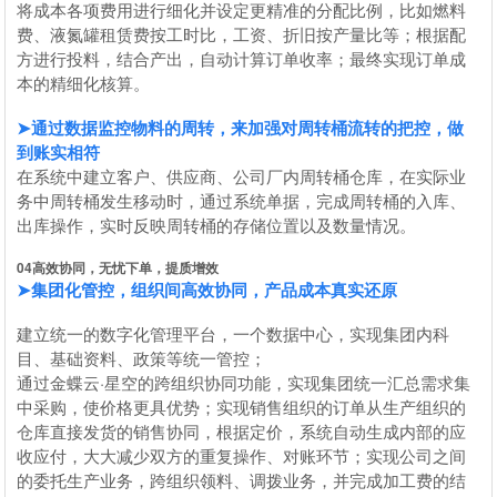
将成本各项费用进行细化并设定更精准的分配比例，比如燃料
费、液氮罐租赁费按工时比，工资、折旧按产量比等；根据配
方进行投料，结合产出，自动计算订单收率；最终实现订单成
本的精细化核算。
➤通过数据监控物料的周转，来加强对周转桶流转的把控，
做
到账实相符
在系统中建立客户、供应商、公司厂内周转桶仓库，在实际业
务中周转桶发生移动时，通过系统单据，完成周转桶的入库、
出库操作，实时反映周转桶的存储位置以及数量情况。
0
4
高效协同，无忧下单，提质增效
➤集团化管控，组织间高效协同，产品成本真实还原
建立统一的数字化管理平台，一个数据中心，实现集团内科
目、基础资料、政策等统一管控；
通过金蝶云·星空的跨组织协同功能，实现集团统一汇总需求集
中采购，使价格更具优势；实现销售组织的订单从生产组织的
仓库直接发货的销售协同，根据定价，系统自动生成内部的应
收应付，大大减少双方的重复操作、对账环节；实现公司之间
的委托生产业务，跨组织领料、调拨业务，并完成加工费的结