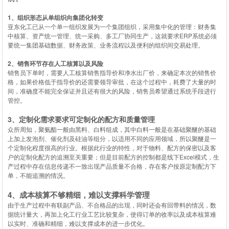
1、
组织形态从单组织向集团化转变
亚东化工已从一个单一组织发展为一个集团组织，采用集中化的管理：财务集
中核算、资产统一管理、统一采购、多工厂协同生产，这就要求ERP系统必须
要统一集团基础数据、财务政策、业务流程以及便利的组织间交易处理。
2、
销售环节存在人工核算以及风险
销售员下单时，需要人工核算销售指导价和净水出厂价，来确定本次的销售价
格，如果价格低于指导价的还需要领导审批，在这个过程中，耗费了大量的时
间，准确度不能完全保证并且还有很大的风险，销售员希望通过系统手段进行
管控。
3、定制化需求要求可定制化的配方和质量管理
众所周知，聚氨酯一般由黑料、白料组成，其中白料一般是在基础聚醚的基础
上加上发泡剂、催化剂及硅油等组分，以适用不同的应用领域，所以聚醚是一
个定制化程度很高的行业。根据此行业的特性，对于物料、配方的保密以及客
户的定制化配方的追溯至关重要；但是目前配方的控制都是线下Excel模式，生
产过程中存在信息传递不一致出现产品质量不合格，存在客户按原定制配方下
单，不能追溯的情况。
4、成本核算不够精细，难以支撑科学管理
由于生产过程中有联副产品、不合格品的出现，同时还会有回带料的情况，数
据统计量大，再加上化工行业工艺比较复杂，使得订单的收率以及成本核算难
以实时、准确和精细，难以支撑成本的进一步优化。