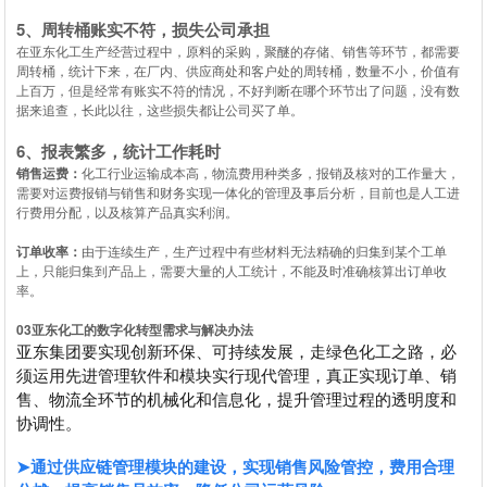
5、周转桶账实不符，损失公司承担
在亚东化工生产经营过程中，原料的采购，聚醚的存储、销售等环节，都需要
周转桶，统计下来，在厂内、供应商处和客户处的周转桶，数量不小，价值有
上百万，但是经常有账实不符的情况，不好判断在哪个环节出了问题，没有数
据来追查，长此以往，这些损失都让公司买了单。
6、报表繁多，统计工作耗时
销售运费：
化工行业运输成本高，物流费用种类多，报销及核对的工作量大，
需要对运费报销与销售和财务实现一体化的管理及事后分析，目前也是人工进
行费用分配，以及核算产品真实利润。
订单收率：
由于连续生产，生产过程中有些材料无法精确的归集到某个工单
上，只能归集到产品上，需要大量的人工统计，不能及时准确核算出订单收
率。
0
3
亚东化工的数字化转型需求与解决办法
亚东集团要实现创新环保、可持续发展，走绿色化工之路，必
须运用先进管理软件和模块实行现代管理，真正实现订单、销
售、物流全环节的机械化和信息化，提升管理过程的透明度和
协调性。
➤通过供应链管理模块的建设，实现销售风险管控，费用合理