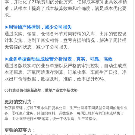
本，并细化了21项费用的分配方式，使得成本核算更高效和精
准，从根本上提高了成本核算效率和准确度，满足成本优化要
求。
➤周转桶严格控制，减少公司损失
通过采购、销售、仓储各环节对周转桶的入库、出库的管控设
计和实施，达到了账实相符，盘亏有据的情况，解决了周转桶
无管控的状态，减少了公司损失。
➤业务单据自动生成经营分析报表，真实、可靠、高效
通过各版块实时的业务单据以及严格的审批控制，自动生成成
本还原表、环氧丙烷库存测算、订单收率、车间生产日报、净
水出厂价等数据，数据及时、准确，效率提升60%。
0
5
打造价值创造新高地，重塑产业竞争新优势
更好的交付力：
数字供应链，打通了亚东集团贸易公司、生产公司等不同类型公司间的销售业
务、委托生产业务、跨组织领料、调拨业务；每周汇总所有的预测或销售订
单，由计划部进行MRP运算，统一下达采购、生产等指令。
更强的获客力：