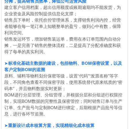
分摊，提高销售员效率，降低公司运营风险
建立客户信用档案，超出信用额度或账期逾期均不能发货，为
企业资金及风险控制提供信息化支撑；
销售员下单时，依托价控管理体系，支撑销售利润内控，经营
者能够在每一笔订单上知晓整单的盈亏，做到心中有数，保障
利润空间。
销售发运环节，增加销售装运单，费用在本订单范围内自动分
摊，一是完善了销售的整体流程，二是提高了分配准确度和获
得了每单的真实利润。
➤
标准化基础主数据的建设，包括
物料、BOM保密设置，以及
客户定制BOM的追溯
原料、辅料等物料划分保密等级，设置“代码”“发票名称”等字
段，不同角色查看不同保密字段，使用系统替代原来纸质的“密
码本”，并且物料数据实时更新；
BOM进行分层管理、分组管理，并根据分层和分组进行权限控
制，实现BOM数据的完整性及保密管控；同时销售订单与生产
订单、生产批号与定制BOM进行绑定，后期根据产品批号等信
息，进行各环节追溯。
➤
重新设计成本核算方案，实现精细化成本核算