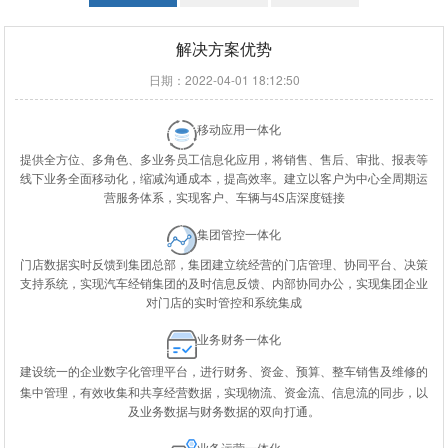
解决方案优势
日期：2022-04-01 18:12:50
移动应用一体化
提供全方位、多角色、多业务员工信息化应用，将销售、售后、审批、报表等
线下业务全面移动化，缩减沟通成本，提高效率。建立以客户为中心全周期运
营服务体系，实现客户、车辆与4S店深度链接
集团管控一体化
门店数据实时反馈到集团总部，集团建立统经营的门店管理、协同平台、决策
支持系统，实现汽车经销集团的及时信息反馈、内部协同办公，实现集团企业
对门店的实时管控和系统集成
业务财务一体化
建设统
一的企业数字化管理平台，进行财务、资金、预算、整车销售及维修的
集中管理，有效收集和共享经营数据，实现物流、资金流、信息流的同步，以
及业务数据与财务数据的双向打通。